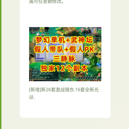
属可任意朝修改。
[新增]新26套激战锦衣.16套全新光
环.