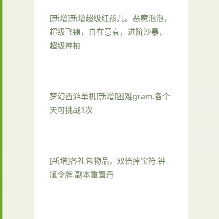
[新增]新增超级红孩儿。恶魔泡泡，
超级飞镰，自在意袁，进阶沙暴，
超级神柚
梦幻西游单机
[新增[困难gram.各个
天可挑战1次
[新增]各礼包物品，双倍掉宝符.钟
馗令牌.副本重置丹