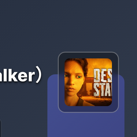
lker）