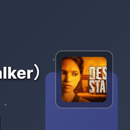
lker）